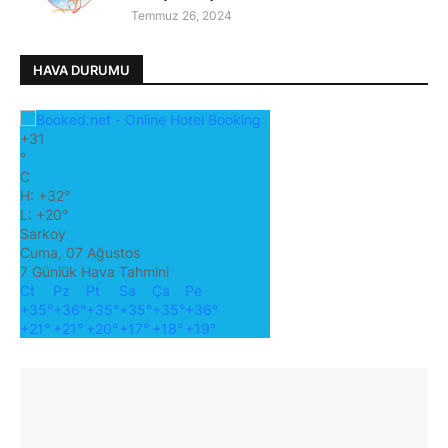
Temmuz 26, 2024
HAVA DURUMU
+
31
°
C
H:
+
32°
L:
+
20°
Sarkoy
Cuma, 07 Ağustos
7 Günlük Hava Tahmini
Ct
Pz
Pt
Sa
Ça
Pe
+
35°
+
36°
+
35°
+
35°
+
35°
+
36°
+
21°
+
21°
+
20°
+
17°
+
18°
+
19°