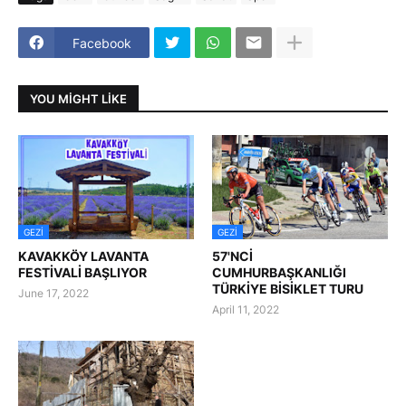
Facebook
YOU MIGHT LIKE
GEZI
GEZI
KAVAKKÖY LAVANTA
57'NCİ
FESTİVALİ BAŞLIYOR
CUMHURBAŞKANLIĞI
TÜRKİYE BİSİKLET TURU
June 17, 2022
April 11, 2022