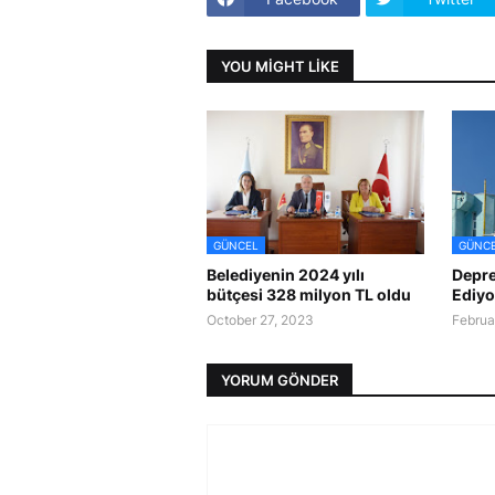
YOU MIGHT LIKE
GÜNCEL
GÜNC
Belediyenin 2024 yılı
Depre
bütçesi 328 milyon TL oldu
Ediyo
October 27, 2023
Februa
YORUM GÖNDER