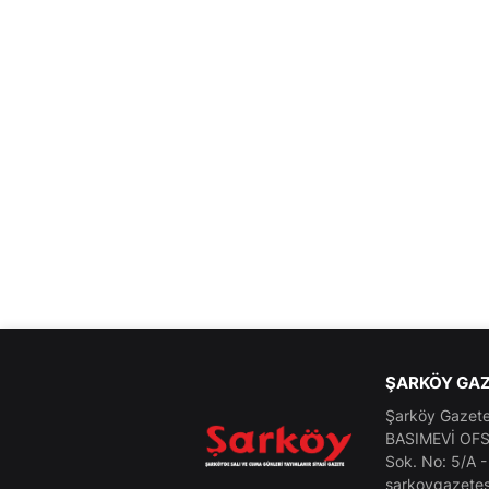
ŞARKÖY GAZ
Şarköy Gazetes
BASIMEVİ OFSE
Sok. No: 5/A 
sarkoygazetes