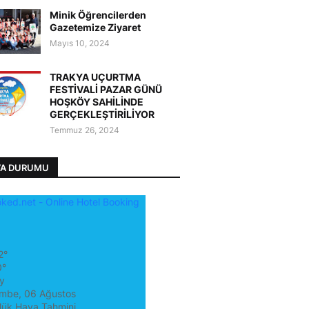
Minik Öğrencilerden
Gazetemize Ziyaret
Mayıs 10, 2024
TRAKYA UÇURTMA
FESTİVALİ PAZAR GÜNÜ
HOŞKÖY SAHİLİNDE
GERÇEKLEŞTİRİLİYOR
Temmuz 26, 2024
VA DURUMU
2°
0°
y
mbe, 06 Ağustos
lük Hava Tahmini