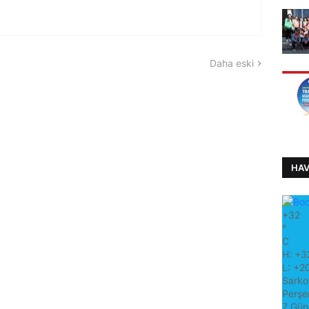
Daha eski
HA
+
32
°
C
H:
+
3
L:
+
2
Sarko
Perşe
7 Gün