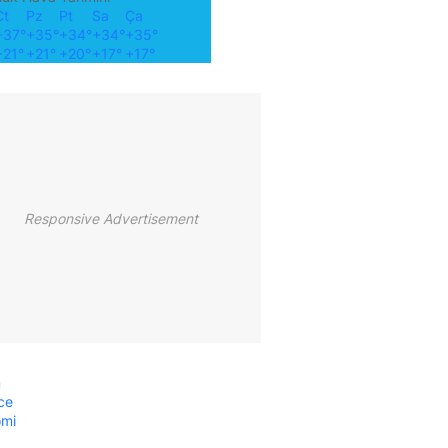
Ct
Pz
Pt
Sa
Ça
+
37°
+
35°
+
34°
+
34°
+
35°
+
21°
+
21°
+
20°
+
17°
+
17°
Responsive Advertisement
m
ce
omi