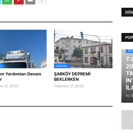
DÖV
POP
RES
T.
20
EL
GÜNCEL
TA
m Yardımları Devam
ŞARKÖY DEPREMİ
r
BEKLERKEN
İN
ry 21, 2023
February 21, 2023
İL
by