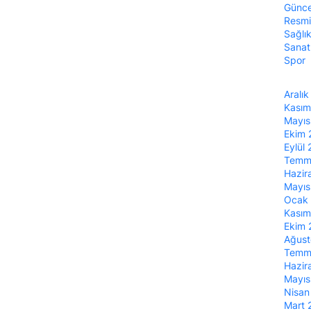
Günce
Resmi
Sağlı
Sanat
Spor
Aralı
Kası
Mayı
Ekim
Eylül
Temm
Hazir
Mayı
Ocak
Kası
Ekim
Ağus
Temm
Hazir
Mayı
Nisa
Mart