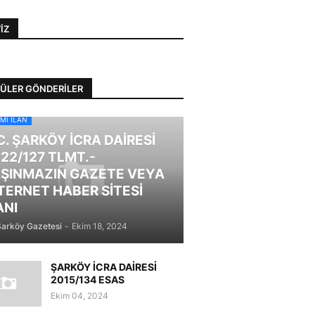
IZ
ÜLER GÖNDERILER
MI İLAN
C. ŞARKÖY İCRA DAİRESİ
22/127 TLMT.-
ŞINMAZIN GAZETE VEYA
TERNET HABER SİTESİ
ANI
Şarköy Gazetesi
-
Ekim 18, 2024
ŞARKÖY İCRA DAİRESİ
2015/134 ESAS
Ekim 04, 2024