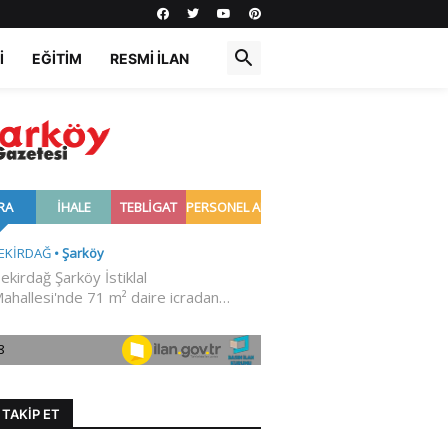
I
EĞITIM
RESMI İLAN
I TAKIP ET