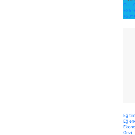
Cu
+
35°
+
20°
Eğiti
Eğlen
Ekon
Gezi