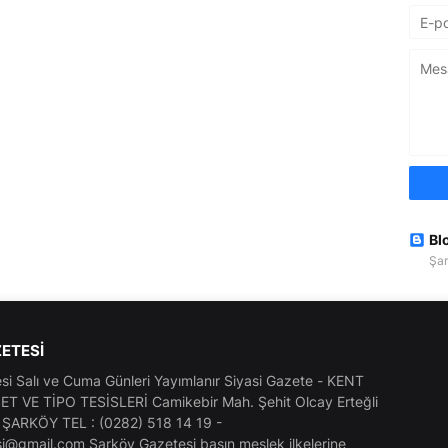
Bl
Şar
ETESI
i Salı ve Cuma Günleri Yayımlanır Siyasi Gazete - KENT
T VE TİPO TESİSLERİ Camikebir Mah. Şehit Olcay Erteğli
- ŞARKÖY TEL : (0282) 518 14 19 -
i@gmail.com Şarköy Gazetesi basın meslek ilkelerine