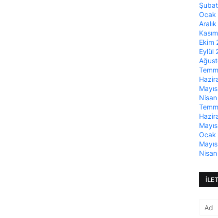
Şuba
Ocak
Aralı
Kası
Ekim
Eylül
Ağus
Temm
Hazir
Mayı
Nisan
Temm
Hazir
Mayı
Ocak
Mayı
Nisan
İLE