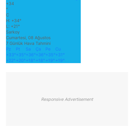
+
34
°
C
H:
+
34°
L:
+
21°
Sarkoy
Cumartesi, 08 Ağustos
7 Günlük Hava Tahmini
Pz
Pt
Sa
Ça
Pe
Cu
+
33°
+
35°
+
36°
+
36°
+
35°
+
31°
+
22°
+
20°
+
18°
+
18°
+
19°
+
19°
Responsive Advertisement