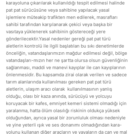
karayoluna çıkarılarak kullanıldığı tespit edilmesi halinde
pat pat sürücüsüne veya sahibine yapılacak yasal
işlemlere müteakip trafikten men edilerek, masrafları
sahibi tarafından karşılanarak çekici veya başka bir
vasıtaya yüklenerek sahibinin göstereceği yere
gönderilecektir.Yasal nedenler gereği pat pat türü
aletlerin kontrolü ile ilgili başlatılan bu sıkı denetimlerde
önceliğin, vatandaşlarımızın mağdur edilmesi değil, bölge
vatandaşları-mızın her ne şartta olursa olsun güvenliğinin
sağlanması, maddi ve manevi kayıplar ile can kayıplarının
önlenmesidir. Bu kapsamda zirai olarak verilen ve sadece
tarım alanlarında kullanılması gereken pat pat türü
aletlerin, ulaşım aracı olarak kullanılmasının yanlış
olduğu, olası bir kaza anında, sürücüyü ve yolcuyu
koruyacak bir kafes, emniyet kemeri sistemi olmadığı için
yaralanma, hatta ölüm olasılığı riskinin oldukça yüksek
olduğundan, ayrıca yasal bir zorunluluk olması nedeniyle
ve yine yeterli ışık ve ses donanımı olmadığından kara-
yolunu kullanan diğer araçların ve yayaların da can ve mal