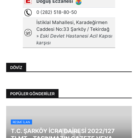
DÖVIZ
POPÜLER GÖNDERILER
RESMI İLAN
T.C. ŞARKÖY İCRA DAİRESİ 2022/127