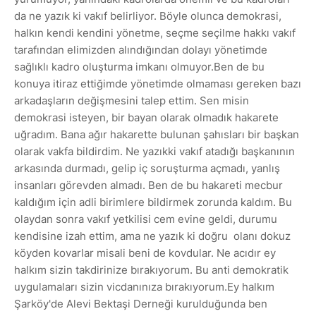
da ne yazık ki vakıf belirliyor. Böyle olunca demokrasi,
halkın kendi kendini yönetme, seçme seçilme hakkı vakıf
tarafından elimizden alındığından dolayı yönetimde
sağlıklı kadro oluşturma imkanı olmuyor.Ben de bu
konuya itiraz ettiğimde yönetimde olmaması gereken bazı
arkadaşların değişmesini talep ettim. Sen misin
demokrasi isteyen, bir bayan olarak olmadık hakarete
uğradım. Bana ağır hakarette bulunan şahısları bir başkan
olarak vakfa bildirdim. Ne yazıkki vakıf atadığı başkanının
arkasında durmadı, gelip iç soruşturma açmadı, yanlış
insanları görevden almadı. Ben de bu hakareti mecbur
kaldığım için adli birimlere bildirmek zorunda kaldım. Bu
olaydan sonra vakıf yetkilisi cem evine geldi, durumu
kendisine izah ettim, ama ne yazık ki doğru olanı dokuz
köyden kovarlar misali beni de kovdular. Ne acıdır ey
halkım sizin takdirinize bırakıyorum. Bu anti demokratik
uygulamaları sizin vicdanınıza bırakıyorum.Ey halkım
Şarköy'de Alevi Bektaşi Derneği kurulduğunda ben