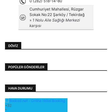
DÖVIZ
POPÜLER GÖNDERILER
HAVA DURUMU
+
32
°