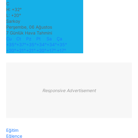
C
H:
+
32°
L:
+
20°
Sarkoy
Perşembe, 06 Ağustos
7 Günlük Hava Tahmini
Cu
Ct
Pz
Pt
Sa
Ça
+
35°
+
37°
+
35°
+
34°
+
34°
+
35°
+
20°
+
21°
+
21°
+
20°
+
17°
+
17°
Responsive Advertisement
Eğitim
Eğlence