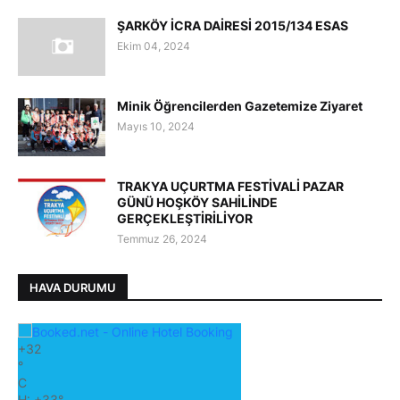
ŞARKÖY İCRA DAİRESİ 2015/134 ESAS
Ekim 04, 2024
Minik Öğrencilerden Gazetemize Ziyaret
Mayıs 10, 2024
TRAKYA UÇURTMA FESTİVALİ PAZAR
GÜNÜ HOŞKÖY SAHİLİNDE
GERÇEKLEŞTİRİLİYOR
Temmuz 26, 2024
HAVA DURUMU
+
32
°
C
H:
+
33°