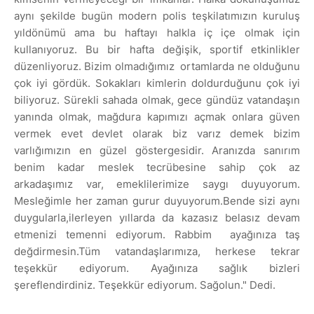
aynı şekilde bugün modern polis teşkilatımızın kuruluş
yıldönümü ama bu haftayı halkla iç içe olmak için
kullanıyoruz. Bu bir hafta değişik, sportif etkinlikler
düzenliyoruz. Bizim olmadığımız
ortamlarda ne olduğunu
çok iyi gördük. Sokakları kimlerin doldurduğunu çok iyi
biliyoruz. Sürekli sahada olmak, gece gündüz vatandaşın
yanında olmak, mağdura kapımızı açmak onlara güven
vermek evet devlet olarak biz varız demek bizim
varlığımızın en güzel göstergesidir. Aranızda sanırım
benim kadar meslek tecrübesine sahip çok az
arkadaşımız var, emeklilerimize saygı duyuyorum.
Mesleğimle her zaman gurur duyuyorum.Bende sizi aynı
duygularla,ilerleyen yıllarda da kazasız belasız devam
etmenizi temenni ediyorum. Rabbim
ayağınıza taş
değdirmesin.Tüm vatandaşlarımıza, herkese tekrar
teşekkür ediyorum. Ayağınıza sağlık bizleri
şereflendirdiniz. Teşekkür ediyorum. Sağolun." Dedi.