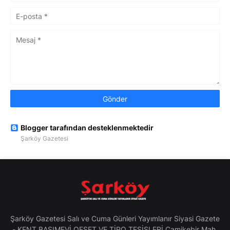
Blogger tarafından desteklenmektedir
Şarköy Gazetesi
Şarköy Gazetesi Salı ve Cuma Günleri Yayımlanır Siyasi Gazete
- KENT BASIMEVİ OFSET VE TİPO TESİSLERİ Camikebir Mah.