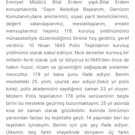
Emniyet Müdürü Bilal Erdem yaptı.Bilal Erdem
konuşmasında “Sayın Belediye Başkanım, Garnizon
Komutanım,daire amirlerimiz, siyasi parti temsilcilerimiz,
değerli vatandaşlarımız, meslektaşlarım, emekli
mensuplarımız hepiniz 178. kuruluş yıldönümümü
münasebetiyle düzenlediğimiz törene hoş geldiniz, şeref
verdiniz. 10 Nisan 1845 Polis Teşkilatının kuruluş
yıldönümü olarak kabul ediliyor. Nice devletler kurmuş bir
milletin ferdi olarak çok iyi biliyoruz ki;1845'den önce de
halkın huzur, nizam ve güvenliğini sağlayacak sistemler
mevcuttur. 178 yıl bana şunu ifade ediyor. Benim
meslekteki 25. yılım, çeyrek asır ediyor.Sekiz yıl polis
koleji, polis akademisini saydığımız zaman 33 yıl oluyor.
Modern Polis teşkilatının 178 yıllık serüveninin beşte
birini bu meslekte geçirmiş bulunmaktayım. 25 yıl aslında
kısa bir zaman olarak gözükebilir. Aslında ömrümün
yarısından fazlası bu teşkilatta geçti. 14 yaşından beri bu
teşkilatın içindeyim. Benim için çok şey ifade ediyor.
Ülkemin beş farklı vilayetinde dünyanın üç farklı