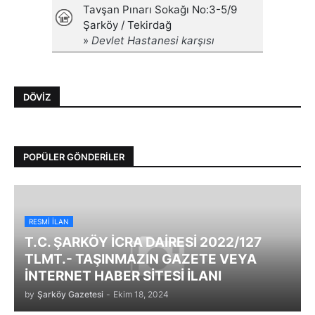
DÖVIZ
POPÜLER GÖNDERILER
RESMI İLAN
T.C. ŞARKÖY İCRA DAİRESİ 2022/127
TLMT.- TAŞINMAZIN GAZETE VEYA
İNTERNET HABER SİTESİ İLANI
by
Şarköy Gazetesi
-
Ekim 18, 2024