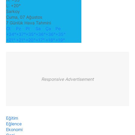
L:
+
20°
Sarkoy
Cuma, 07 Ağustos
7 Günlük Hava Tahmini
Ct
Pz
Pt
Sa
Ça
Pe
+
34°
+
37°
+
35°
+
36°
+
36°
+
35°
+
21°
+
21°
+
20°
+
17°
+
18°
+
19°
Responsive Advertisement
Eğitim
Eğlence
Ekonomi