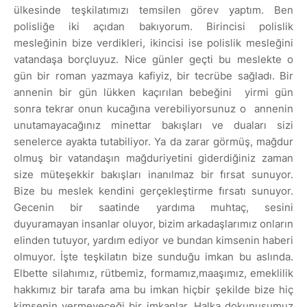
ülkesinde teşkilatımızı temsilen görev yaptım. Ben
polisliğe iki açıdan bakıyorum. Birincisi polislik
mesleğinin bize verdikleri, ikincisi ise polislik mesleğini
vatandaşa borçluyuz. Nice günler geçti bu meslekte o
gün bir roman yazmaya kafiyiz, bir tecrübe sağladı. Bir
annenin bir gün lükken kaçırılan bebeğini
yirmi gün
sonra tekrar onun kucağına verebiliyorsunuz o
annenin
unutamayacağınız minettar bakışları ve duaları sizi
senelerce ayakta tutabiliyor. Ya da zarar görmüş, mağdur
olmuş bir vatandaşın mağduriyetini giderdiğiniz zaman
size müteşekkir bakışları inanılmaz bir fırsat sunuyor.
Bize bu meslek kendini gerçekleştirme fırsatı sunuyor.
Gecenin bir saatinde yardıma muhtaç, sesini
duyuramayan insanlar oluyor, bizim arkadaşlarımız onların
elinden tutuyor, yardım ediyor ve bundan kimsenin haberi
olmuyor. İşte teşkilatın bize sunduğu imkan bu aslında.
Elbette silahımız, rütbemiz, formamız,maaşımız, emeklilik
hakkımız bir tarafa ama bu imkan hiçbir şekilde bize hiç
kimsenin vermeyeceği bir imkanlar. Halka dokunuşumuz