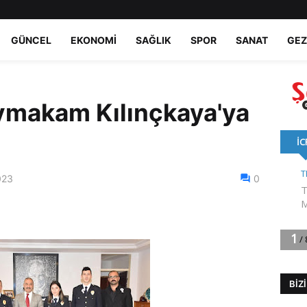
GÜNCEL
EKONOMI
SAĞLIK
SPOR
SANAT
GEZ
ymakam Kılınçkaya'ya
023
0
BIZ