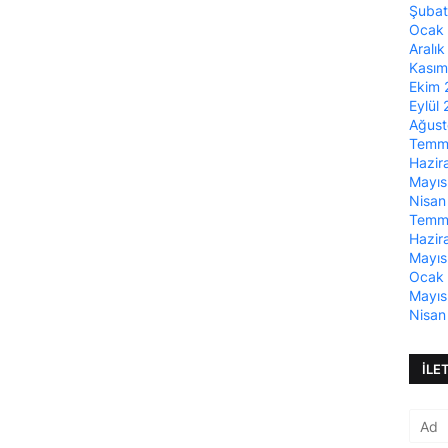
Şuba
Ocak
Aralı
Kası
Ekim
Eylül
Ağus
Temm
Hazir
Mayı
Nisan
Temm
Hazir
Mayı
Ocak
Mayı
Nisan
İLE