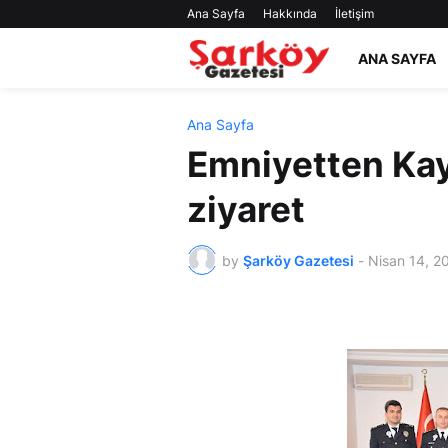
Ana Sayfa
Hakkında
İletişim
ANA SAYFA
Ana Sayfa
Emniyetten Ka
ziyaret
by
Şarköy Gazetesi
-
Nisan 14, 2