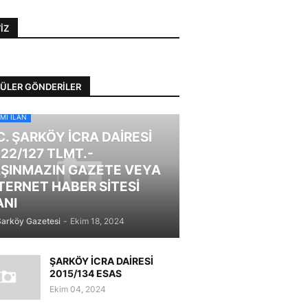
IZ
ÜLER GÖNDERILER
MI İLAN
C. ŞARKÖY İCRA DAİRESİ
22/127 TLMT.-
ŞINMAZIN GAZETE VEYA
TERNET HABER SİTESİ
ANI
Şarköy Gazetesi
-
Ekim 18, 2024
ŞARKÖY İCRA DAİRESİ
2015/134 ESAS
Ekim 04, 2024