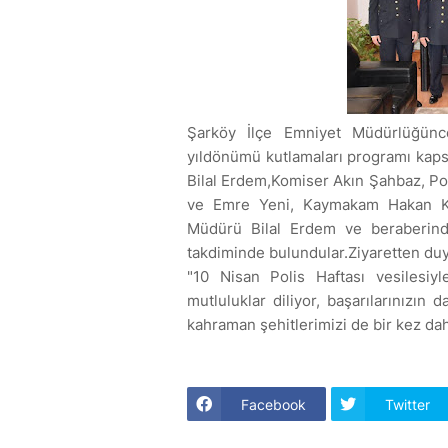
Şarköy İlçe Emniyet Müdürlüğünce
yıldönümü kutlamaları programı kap
Bilal Erdem,Komiser Akın Şahbaz, Po
ve Emre Yeni, Kaymakam Hakan Kılı
Müdürü Bilal Erdem ve beraberinde
takdiminde bulundular.Ziyaretten du
"10 Nisan Polis Haftası vesilesiy
mutluluklar diliyor, başarılarınızın
kahraman şehitlerimizi de bir kez da
Facebook
Twitter