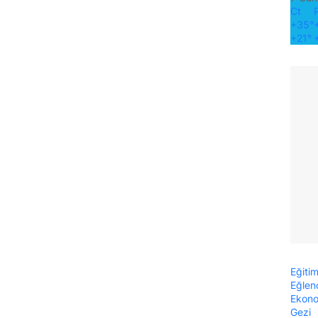
Ct
+
35°
+
21°
Eğiti
Eğlen
Ekon
Gezi