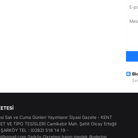
Bl
Şar
ETESI
i Salı ve Cuma Günleri Yayımlanır Siyasi Gazete - KENT
T VE TİPO TESİSLERİ Camikebir Mah. Şehit Olcay Erteğli
- ŞARKÖY TEL : (0282) 518 14 19 -
i@gmail.com Şarköy Gazetesi basın meslek ilkelerine