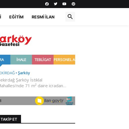
I
EĞITIM
RESMI İLAN
I TAKIP ET