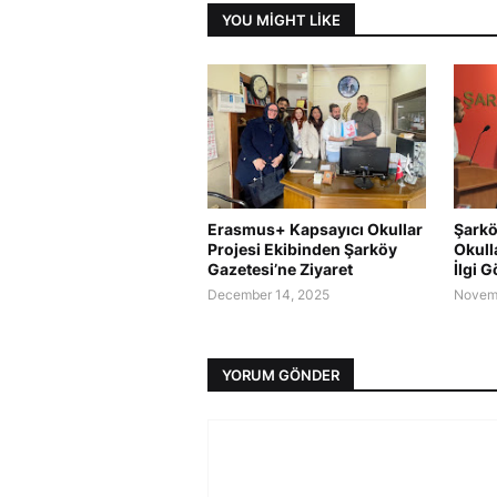
YOU MIGHT LIKE
Erasmus+ Kapsayıcı Okullar
Şarkö
Projesi Ekibinden Şarköy
Okull
Gazetesi’ne Ziyaret
İlgi 
December 14, 2025
Novemb
YORUM GÖNDER