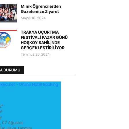
Minik Öğrencilerden
Gazetemize Ziyaret
Mayıs 10, 2024
TRAKYA UÇURTMA
FESTİVALİ PAZAR GÜNÜ
HOŞKÖY SAHİLİNDE
GERÇEKLEŞTİRİLİYOR
Temmuz 26, 2024
VA DURUMU
2°
0°
y
 07 Ağustos
lük Hava Tahmini