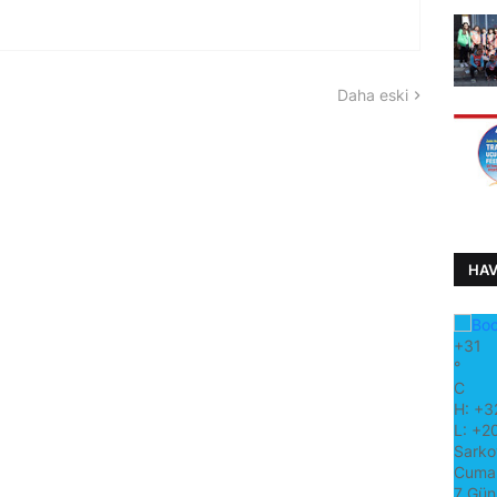
Daha eski
HA
+
31
°
C
H:
+
3
L:
+
2
Sarko
Cuma,
7 Gün