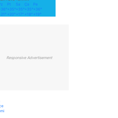
Pz
Pt
Sa
Ça
Pe
+
36°
+
35°
+
35°
+
35°
+
36°
+
21°
+
20°
+
17°
+
18°
+
19°
Responsive Advertisement
m
ce
omi