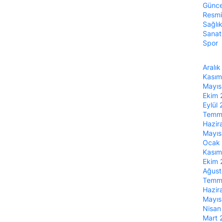
Günce
Resmi
Sağlı
Sanat
Spor
Aralı
Kası
Mayı
Ekim
Eylül
Temm
Hazir
Mayı
Ocak
Kası
Ekim
Ağus
Temm
Hazir
Mayı
Nisa
Mart