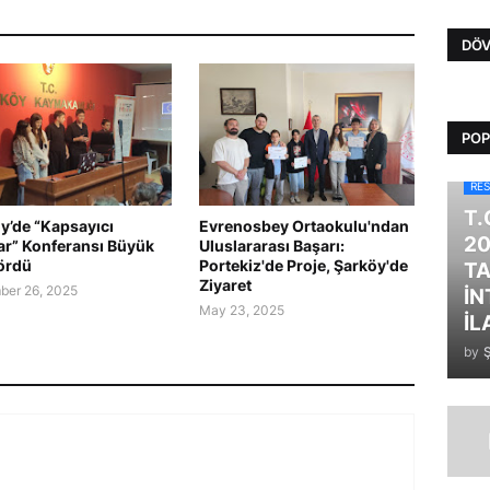
DÖV
POP
RES
T.
y’de “Kapsayıcı
Evrenosbey Ortaokulu'ndan
20
ar” Konferansı Büyük
Uluslararası Başarı:
Gördü
Portekiz'de Proje, Şarköy'de
TA
Ziyaret
er 26, 2025
İN
May 23, 2025
İL
by