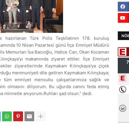
NÖB
 hazırlanan Türk Polis Teşkilatının 178. kuruluş
samında 10 Nisan Pazartesi günü İlçe Emniyet Müdürü
lis Memurları İsa Bacıoğlu, Hatice Can, Okan Kocaman
nçkaya'yı makamında ziyaret ettiler. İlçe Emniyet
kiler ziyaretlerinde Kaymakam Kılınçkaya'ya çiçek
yduğu memnuniyeti dile getiren Kaymakam Kılınçkaya;
le tüm emniyet mensubu çalışanlarımıza sağlık ve
 daim olmasını diliyorum. Bu uğurda canını feda etmiş
ha minnetle anıyorum.Ruhları şad olsun." dedi.