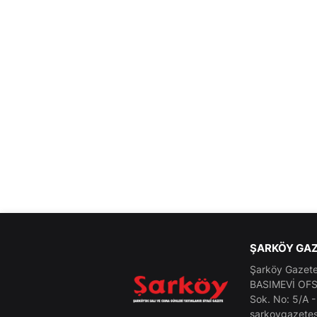
ŞARKÖY GAZ
Şarköy Gazetes
BASIMEVİ OFSE
Sok. No: 5/A 
sarkoygazetes