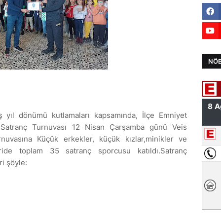
NÖB
uş yıl dönümü kutlamaları kapsamında, İlçe Emniyet
 Satranç Turnuvası 12 Nisan Çarşamba günü Veis
urnuvasına Küçük erkekler, küçük kızlar,minikler ve
ide toplam 35 satranç sporcusu katıldı.Satranç
i şöyle: