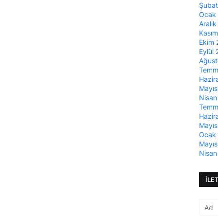
Şuba
Ocak
Aralı
Kası
Ekim
Eylül
Ağus
Temm
Hazir
Mayı
Nisan
Temm
Hazir
Mayı
Ocak
Mayı
Nisan
İLE