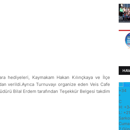
HA
ra hediyeleri, Kaymakam Hakan Kılınçkaya ve İlçe
an verildi.Ayrıca Turnuvayı organize eden Veis Cafe
+
34
Müdürü Bilal Erdem tarafından Teşekkür Belgesi takdim
°
C
H:
+
3
L:
+
21
Sarko
Cumar
7 Gün