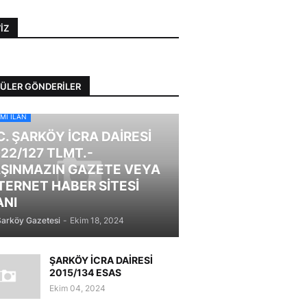
IZ
ÜLER GÖNDERILER
MI İLAN
C. ŞARKÖY İCRA DAİRESİ
22/127 TLMT.-
ŞINMAZIN GAZETE VEYA
TERNET HABER SİTESİ
ANI
Şarköy Gazetesi
-
Ekim 18, 2024
ŞARKÖY İCRA DAİRESİ
2015/134 ESAS
Ekim 04, 2024