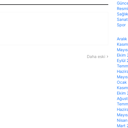
Günce
Resmi
Sağlı
Sanat
Spor
Aralı
Kası
Mayı
Ekim
Daha eski
Eylül
Temm
Hazir
Mayı
Ocak
Kası
Ekim
Ağus
Temm
Hazir
Mayı
Nisa
Mart