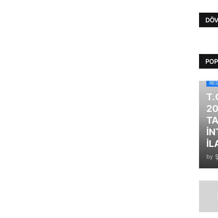
DÖV
POP
RES
T.
20
TA
İN
İL
by