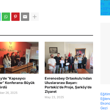
Pz
+
33°
+
22°
y’de “Kapsayıcı
Evrenosbey Ortaokulu'ndan
ar” Konferansı Büyük
Uluslararası Başarı:
Gördü
Portekiz'de Proje, Şarköy'de
Ziyaret
er 26, 2025
Eğiti
May 23, 2025
Eğlen
Ekon
Gezi