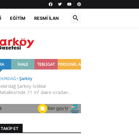
I
EĞITIM
RESMI İLAN
I TAKIP ET