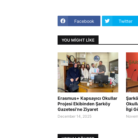
Facebook
Twitter
YOU MIGHT LIKE
Erasmus+ Kapsayıcı Okullar
Şarkö
Projesi Ekibinden Şarköy
Okull
Gazetesi’ne Ziyaret
İlgi 
December 14, 2025
Novemb