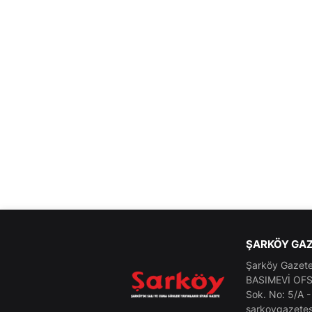
ŞARKÖY GAZ
Şarköy Gazetes
BASIMEVİ OFSE
Sok. No: 5/A 
sarkoygazetes