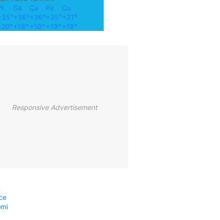
Pt
Sa
Ça
Pe
Cu
+
35°
+
36°
+
36°
+
35°
+
31°
+
20°
+
18°
+
18°
+
19°
+
19°
Responsive Advertisement
m
ce
omi