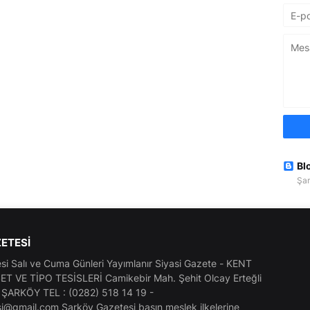
Bl
Şar
ETESI
i Salı ve Cuma Günleri Yayımlanır Siyasi Gazete - KENT
T VE TİPO TESİSLERİ Camikebir Mah. Şehit Olcay Erteğli
- ŞARKÖY TEL : (0282) 518 14 19 -
i@gmail.com Şarköy Gazetesi basın meslek ilkelerine