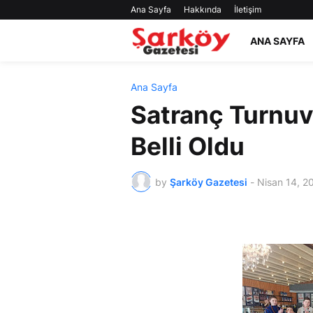
Ana Sayfa
Hakkında
İletişim
ANA SAYFA
Ana Sayfa
Satranç Turnuv
Belli Oldu
by
Şarköy Gazetesi
-
Nisan 14, 2