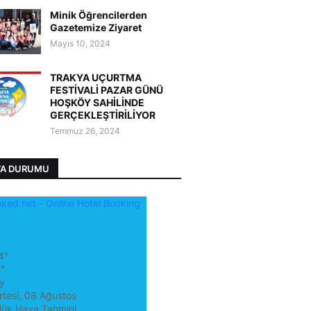
Minik Öğrencilerden
Gazetemize Ziyaret
Mayıs 10, 2024
TRAKYA UÇURTMA
FESTİVALİ PAZAR GÜNÜ
HOŞKÖY SAHİLİNDE
GERÇEKLEŞTİRİLİYOR
Temmuz 26, 2024
VA DURUMU
4°
°
y
tesi, 08 Ağustos
lük Hava Tahmini